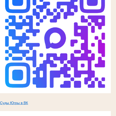
Суды Югры в ВК