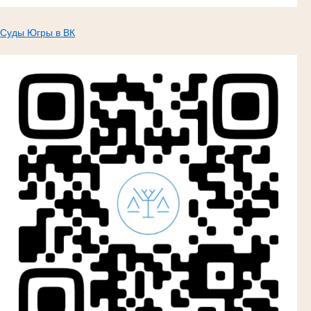
Суды Югры в ВК