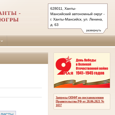
628011, Ханты-
АНТЫ -
Мансийский автономный округ - Югра
 ЮГРЫ
г. Ханты-Мансийск, ул. Ленина,
д. 63
Тел.: (3467) 925-929
развернуть
hmray.hmao@sudrf.ru
Запросы ОПФР по постановлению
Правительства РФ от 28.06.2021 №
1037
 ЛИСТЫ