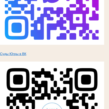
Суды Югры в ВК