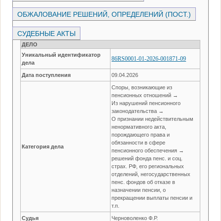
ОБЖАЛОВАНИЕ РЕШЕНИЙ, ОПРЕДЕЛЕНИЙ (ПОСТ.)
СУДЕБНЫЕ АКТЫ
ДЕЛО
Уникальный идентификатор
86RS0001-01-2026-001871-09
дела
Дата поступления
09.04.2026
Споры, возникающие из
пенсионных отношений →
Из нарушений пенсионного
законодательства →
О признании недействительным
ненормативного акта,
порождающего права и
обязанности в сфере
Категория дела
пенсионного обеспечения →
решений фонда пенс. и соц.
страх. РФ, его региональных
отделений, негосударственных
пенс. фондов об отказе в
назначении пенсии, о
прекращении выплаты пенсии и
т.п.
Судья
Черноволенко Ф.Р.