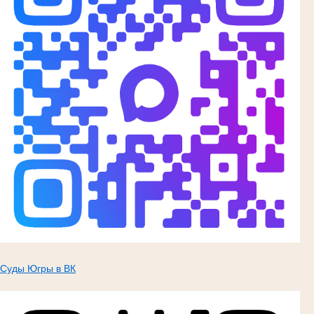
Суды Югры в ВК