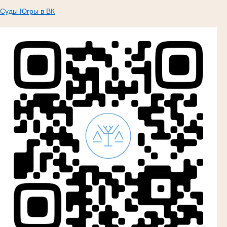
Суды Югры в ВК