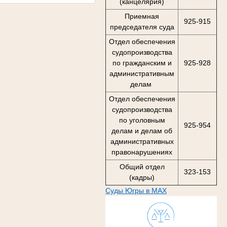
(канцелярия)
Приемная
925-915
председателя суда
Отдел обеспечения
судопроизводства
по гражданским и
925-928
административным
делам
Отдел обеспечения
судопроизводства
по уголовным
925-954
делам и делам об
административных
правонарушениях
Общий отдел
323-153
(кадры)
Суды Югры в MAX