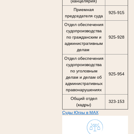
(канцелярия)
Приемная
925-915
председателя суда
Отдел обеспечения
судопроизводства
по гражданским и
925-928
административным
делам
Отдел обеспечения
судопроизводства
по уголовным
925-954
делам и делам об
административных
правонарушениях
Общий отдел
323-153
(кадры)
Суды Югры в MAX