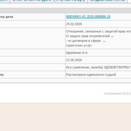
86RS0001-01-2026-000898-18
ор дела
25.02.2026
Отношения, связанные с защитой прав по
О защите прав потребителей →
- из договоров в сфере: →
туристских услуг
Щербинин А.А.
21.05.2026
Иск (заявление, жалоба) УДОВЛЕТВОРЕ
ла
Рассмотрено единолично судьей
опубликовано 25.02.2