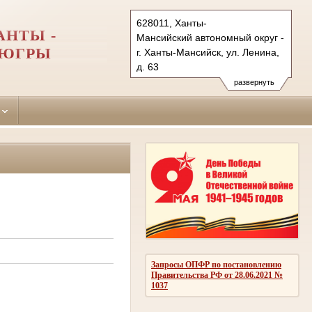
628011, Ханты-
АНТЫ -
Мансийский автономный округ - Югра
 ЮГРЫ
г. Ханты-Мансийск, ул. Ленина,
д. 63
Тел.: (3467) 925-929
развернуть
hmray.hmao@sudrf.ru
Запросы ОПФР по постановлению
Правительства РФ от 28.06.2021 №
1037