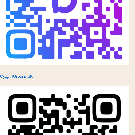
Суды Югры в ВК